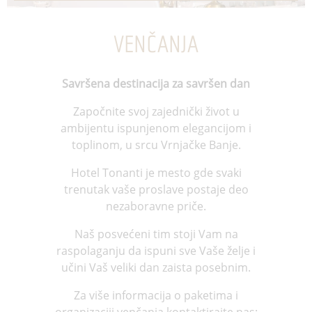
VENČANJA
Savršena destinacija za savršen dan
Započnite svoj zajednički život u
ambijentu ispunjenom elegancijom i
toplinom, u srcu Vrnjačke Banje.
Hotel Tonanti je mesto gde svaki
trenutak vaše proslave postaje deo
nezaboravne priče.
Naš posvećeni tim stoji Vam na
raspolaganju da ispuni sve Vaše želje i
učini Vaš veliki dan zaista posebnim.
Za više informacija o paketima i