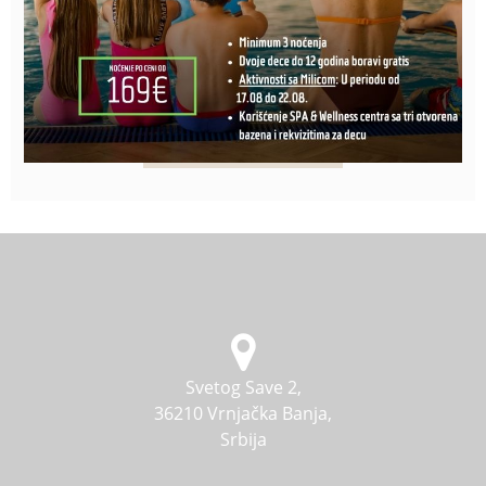
PRIJAVI ME
Svetog Save 2,
36210 Vrnjačka Banja,
Srbija