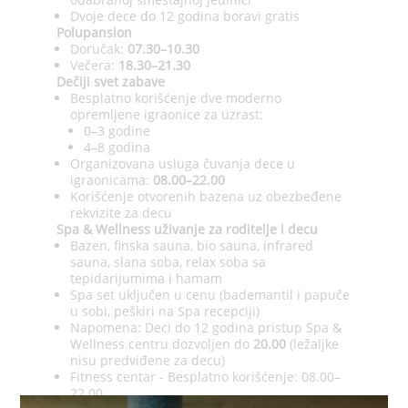
Dvoje dece do 12 godina boravi gratis
Polupansion
Doručak:
07.30–10.30
Večera:
18.30–21.30
Dečiji svet zabave
Besplatno korišćenje dve moderno
opremljene igraonice za uzrast:
0–3 godine
4–8 godina
Organizovana usluga čuvanja dece u
igraonicama:
08.00–22.00
Korišćenje otvorenih bazena uz obezbeđene
rekvizite za decu
Spa & Wellness uživanje za roditelje i decu
Bazen, finska sauna, bio sauna, infrared
sauna, slana soba, relax soba sa
tepidarijumima i hamam
Spa set uključen u cenu (bademantil i papuče
u sobi, peškiri na Spa recepciji)
Napomena: Deci do 12 godina pristup Spa &
Wellness centru dozvoljen do
20.00
(ležaljke
nisu predviđene za decu)
Fitness centar - Besplatno korišćenje: 08.00–
22.00