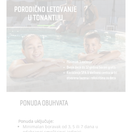
PONUDA OBUHVATA
Ponuda uključuje:
Minimalan boravak od 3, 5 ili 7 dana u
odabranoj smeštajnoj jedinici