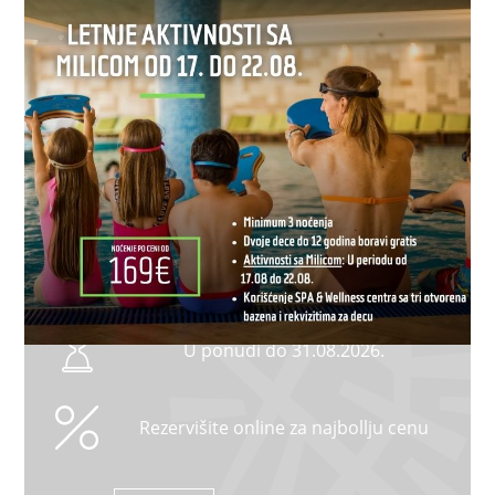
Dodatne pogodnosti
10% popusta na “HEALTH & RECOVER”
zdravstveni program ("Tonanti Mineral
Therapy" tretman sa mineralnom vodom,
terapeutska masaža, “Moor Mud” tretman
morskim blatom za oporavak organizma i
sportska masaža);
20% popusta na program u parnom kupatilu
(
Pilinzi:
jasmin, mango ili bor i lavanda;
Pakovanja:
jasmin ili hladno pakovanje sa
mentom i aloe verom);
Parking za boravak duži od 5 noćenja je
gratis.
U ponudi do 31.08.2026.
Rezervišite online za najbollju cenu