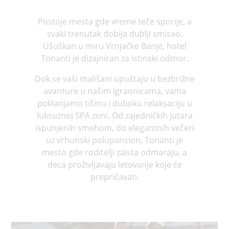
Postoje mesta gde vreme teče sporije, a
svaki trenutak dobija dublji smisao.
Ušuškan u miru Vrnjačke Banje, hotel
Tonanti je dizajniran za istinski odmor.
Dok se vaši mališani upuštaju u bezbrižne
avanture u našim igraonicama, vama
poklanjamo tišinu i duboku relaksaciju u
luksuznoj SPA zoni. Od zajedničkih jutara
ispunjenih smehom, do elegantnih večeri
uz vrhunski polupansion, Tonanti je
mesto gde roditelji zaista odmaraju, a
deca proživljavaju letovanje koje će
prepričavati.